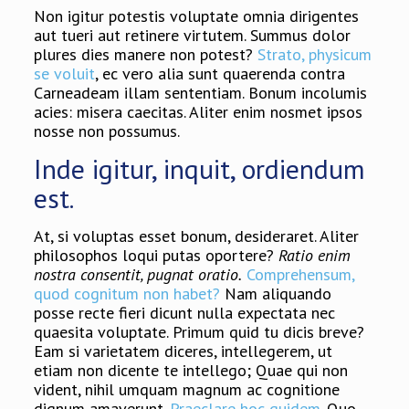
Non igitur potestis voluptate omnia dirigentes
aut tueri aut retinere virtutem. Summus dolor
plures dies manere non potest?
Strato, physicum
se voluit
, ec vero alia sunt quaerenda contra
Carneadeam illam sententiam. Bonum incolumis
acies: misera caecitas. Aliter enim nosmet ipsos
nosse non possumus.
Inde igitur, inquit, ordiendum
est.
At, si voluptas esset bonum, desideraret. Aliter
philosophos loqui putas oportere?
Ratio enim
nostra consentit, pugnat oratio.
Comprehensum,
quod cognitum non habet?
Nam aliquando
posse recte fieri dicunt nulla expectata nec
quaesita voluptate. Primum quid tu dicis breve?
Eam si varietatem diceres, intellegerem, ut
etiam non dicente te intellego; Quae qui non
vident, nihil umquam magnum ac cognitione
dignum amaverunt.
Praeclare hoc quidem.
Quo