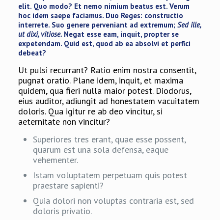
elit. Quo modo? Et nemo nimium beatus est.
Verum
hoc idem saepe faciamus.
Duo Reges: constructio
interrete.
Suo genere perveniant ad extremum;
Sed ille,
ut dixi, vitiose.
Negat esse eam, inquit, propter se
expetendam. Quid est, quod ab ea absolvi et perfici
debeat?
Ut pulsi recurrant? Ratio enim nostra consentit,
pugnat oratio. Plane idem, inquit, et maxima
quidem, qua fieri nulla maior potest. Diodorus,
eius auditor, adiungit ad honestatem vacuitatem
doloris. Qua igitur re ab deo vincitur, si
aeternitate non vincitur?
Superiores tres erant, quae esse possent,
quarum est una sola defensa, eaque
vehementer.
Istam voluptatem perpetuam quis potest
praestare sapienti?
Quia dolori non voluptas contraria est, sed
doloris privatio.